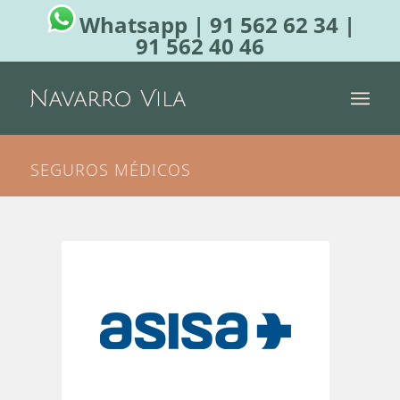
Whatsapp
|
91 562 62 34
|
91 562 40 46
SEGUROS MÉDICOS